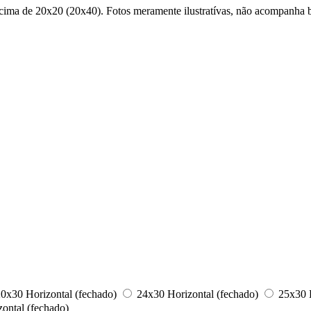
 acima de 20x20 (20x40). Fotos meramente ilustratívas, não acompanha b
0x30 Horizontal (fechado)
24x30 Horizontal (fechado)
25x30 H
ontal (fechado)