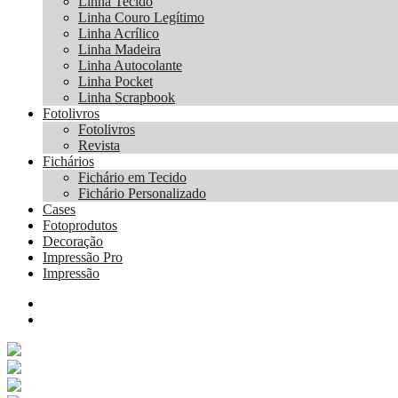
Linha Tecido
Linha Couro Legítimo
Linha Acrílico
Linha Madeira
Linha Autocolante
Linha Pocket
Linha Scrapbook
Fotolivros
Fotolivros
Revista
Fichários
Fichário em Tecido
Fichário Personalizado
Cases
Fotoprodutos
Decoração
Impressão Pro
Impressão