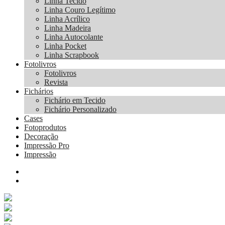
Linha Tecido
Linha Couro Legítimo
Linha Acrílico
Linha Madeira
Linha Autocolante
Linha Pocket
Linha Scrapbook
Fotolivros
Fotolivros
Revista
Fichários
Fichário em Tecido
Fichário Personalizado
Cases
Fotoprodutos
Decoração
Impressão Pro
Impressão